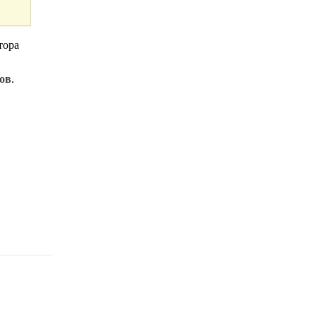
тора
ов
.