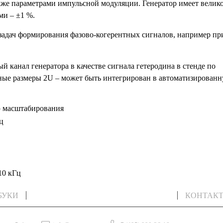
акже параметрами импульсной модуляции. Генератор имеет вели
ми – ±1 %.
задач формирования фазово-когерентных сигналов, например пр
 канал генератора в качестве сигнала гетеродина в стенде по
ные размеры 2U – может быть интегрирован в автоматизирован
ю масштабирования
ц
10 кГц
БУКИ
ИЗМЕРИТЕЛЬНОЕ ОБОРУДОВАНИЕ
КОНТАК