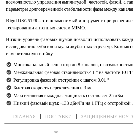
возможностью управления амплитудой, частотой, фазой, а т
параметры долговременной стабильности фазы между канала
Rigol DSG5128
– это незаменимый инструмент при решении 
тестировании антенных систем MIMO.
Низкий уровень фазовых шумов позволит использовать каждый
исследованию кубитов и мультикубитных структур. Компакт
измерительную стойку.
Многоканальный генератор до 8 каналов, с возможность
Межканальная фазовая стабильность< 1 ° на частоте 10 ГГ
Регулировка фазовой отстройки с шагом 0,01 °
Быстрая скорость переключения в 3 мс
Максимальная выходная мощность составляет 25 дБм
Низкий фазовый шум: -133 дБн/Гц на 1 ГГц с отстройкой 
ГЛАВНАЯ
ПОСТАВКИ
ЗАЩИЩЕННЫЕ НОУТ