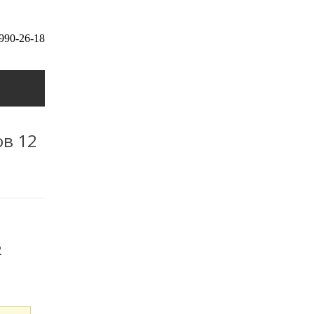
 990-26-18
ов 12
2