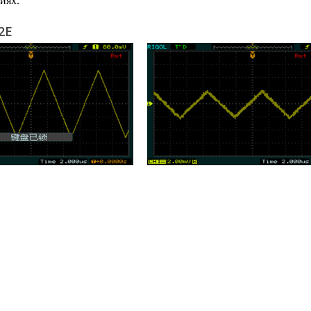
ниях.
2E