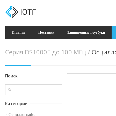
Главная
Поставки
Защищенные ноутбуки
Серия DS1000E до 100 МГц
/
Осцилло
Поиск
Категории
Осциллографы