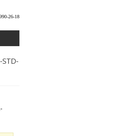
 990-26-18
-STD-
-