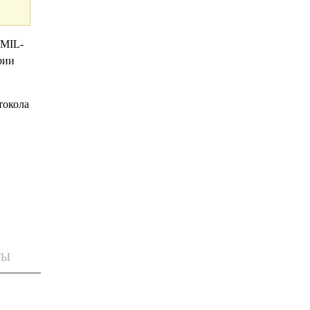
 MIL-
рии
токола
ТЫ