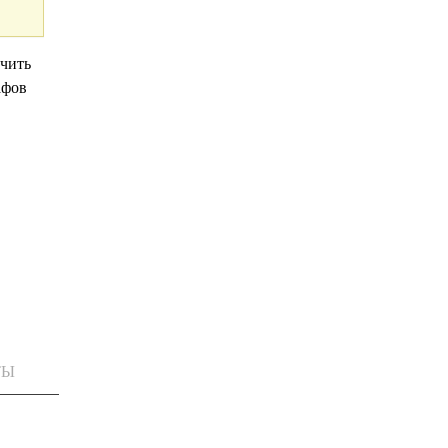
чить
афов
ТЫ