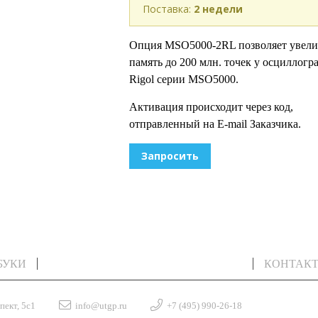
Поставка:
2 недели
Опция MSO5000-2RL позволяет увели
память до 200 млн. точек у осциллогр
Rigol серии MSO5000.
Активация происходит через код,
отправленный на E-mail Заказчика.
Запросить
БУКИ
ИЗМЕРИТЕЛЬНОЕ ОБОРУДОВАНИЕ
КОНТАК
пект, 5с1
info@utgp.ru
+7 (495) 990-26-18